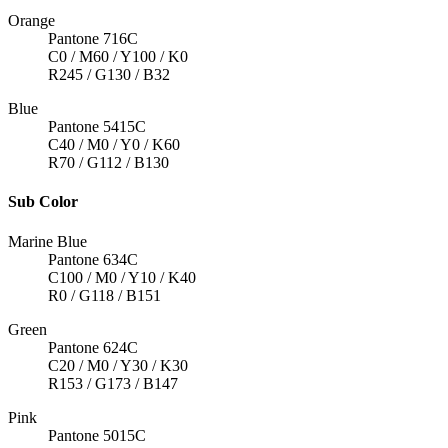
Orange
Pantone 716C
C0 / M60 / Y100 / K0
R245 / G130 / B32
Blue
Pantone 5415C
C40 / M0 / Y0 / K60
R70 / G112 / B130
Sub Color
Marine Blue
Pantone 634C
C100 / M0 / Y10 / K40
R0 / G118 / B151
Green
Pantone 624C
C20 / M0 / Y30 / K30
R153 / G173 / B147
Pink
Pantone 5015C