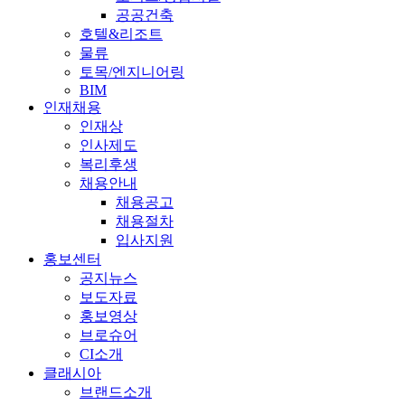
공공건축
호텔&리조트
물류
토목/엔지니어링
BIM
인재채용
인재상
인사제도
복리후생
채용안내
채용공고
채용절차
입사지원
홍보센터
공지뉴스
보도자료
홍보영상
브로슈어
CI소개
클래시아
브랜드소개